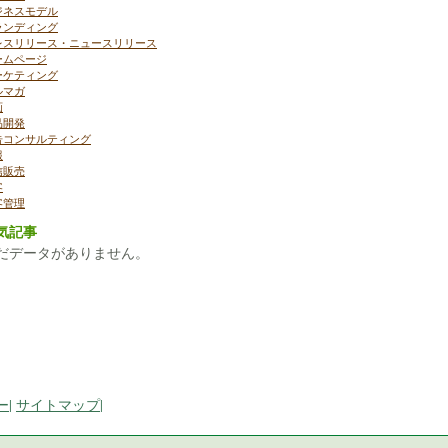
ジネスモデル
ランディング
レスリリース・ニュースリリース
ームページ
ーケティング
ルマガ
画
品開発
告コンサルティング
報
信販売
客
客管理
気記事
だデータがありません。
ー
|
サイトマップ
|