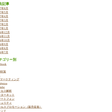
去記事
17年8月
17年5月
17年4月
17年3月
17年2月
17年1月
16年12月
16年11月
16年10月
16年9月
16年8月
16年7月
テゴリー別
ebook
O対策
S
ebマーケティング
dpress
tube
クセス解析
ンターネット
マートフォン
キュリティ
ールスプロモーション（販売促進）
レンド