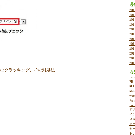
過
20
20
20
20
20
20
20
20
20
20
20
20
イトへのクラッキング、その対処法
カ
Fac
PR
SE
SN
w
Wor
you
ア
イ
ス
セ
セ
ト