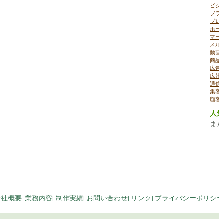
ビ
ブ
プ
ホ
マ
メ
動
商
広
広
通
集
顧
人
ま
会社概要
|
業務内容
|
制作実績
|
お問い合わせ
|
リンク
|
プライバシーポリシ