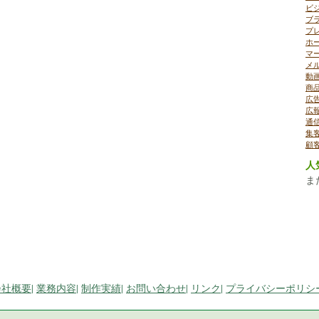
ビ
ブ
プ
ホ
マ
メ
動
商
広
広
通
集
顧
人
ま
会社概要
|
業務内容
|
制作実績
|
お問い合わせ
|
リンク
|
プライバシーポリシ