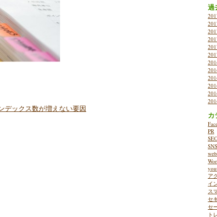
過
20
20
20
20
20
20
20
20
20
20
20
20
ンデックス数が増えない要因
カ
Fac
PR
SE
SN
w
Wor
you
ア
イ
ス
セ
セ
ト