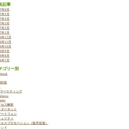
去記事
17年8月
17年5月
17年4月
17年3月
17年2月
17年1月
16年12月
16年11月
16年10月
16年9月
16年8月
16年7月
テゴリー別
ebook
O対策
S
ebマーケティング
dpress
tube
クセス解析
ンターネット
マートフォン
キュリティ
ールスプロモーション（販売促進）
レンド