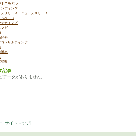
ジネスモデル
ランディング
レスリリース・ニュースリリース
ームページ
ーケティング
ルマガ
画
品開発
告コンサルティング
報
信販売
客
客管理
気記事
だデータがありません。
ー
|
サイトマップ
|