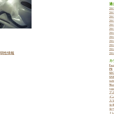
過
20
20
20
20
20
20
20
20
20
20
20
い脆弱性情報
20
カ
Fac
PR
SE
SN
w
Wor
you
ア
イ
ス
セ
セ
ト