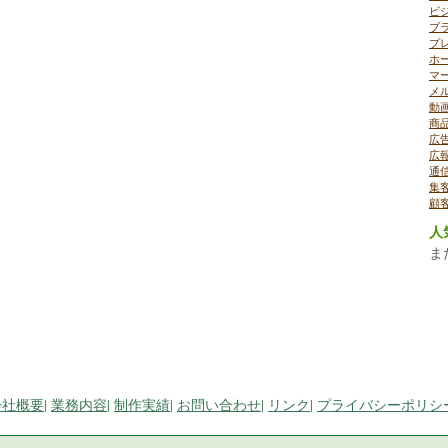
ビ
ブ
プ
ホ
マ
メ
動
商
広
広
通
集
顧
人
ま
会社概要
|
業務内容
|
制作実績
|
お問い合わせ
|
リンク
|
プライバシーポリシ