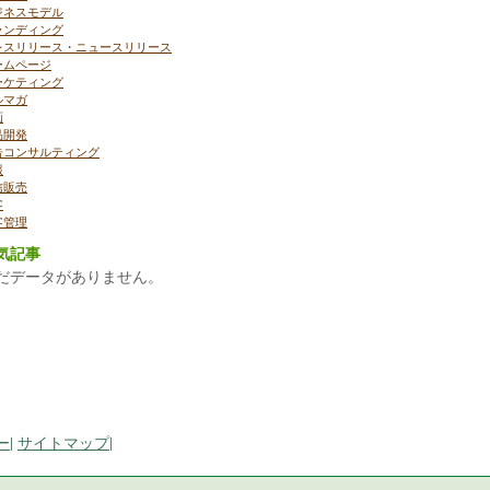
ジネスモデル
ランディング
レスリリース・ニュースリリース
ームページ
ーケティング
ルマガ
画
品開発
告コンサルティング
報
信販売
客
客管理
気記事
だデータがありません。
ー
|
サイトマップ
|