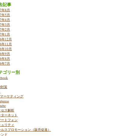
去記事
17年8月
17年5月
17年4月
17年3月
17年2月
17年1月
16年12月
16年11月
16年10月
16年9月
16年8月
16年7月
テゴリー別
ebook
O対策
S
ebマーケティング
dpress
tube
クセス解析
ンターネット
マートフォン
キュリティ
ールスプロモーション（販売促進）
レンド