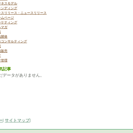
ジネスモデル
ランディング
レスリリース・ニュースリリース
ームページ
ーケティング
ルマガ
画
品開発
告コンサルティング
報
信販売
客
客管理
気記事
だデータがありません。
ー
|
サイトマップ
|