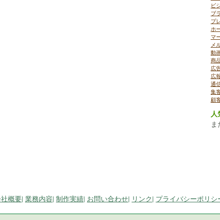
ビ
ブ
プ
ホ
マ
メ
動
商
広
広
通
集
顧
人
ま
会社概要
|
業務内容
|
制作実績
|
お問い合わせ
|
リンク
|
プライバシーポリシ