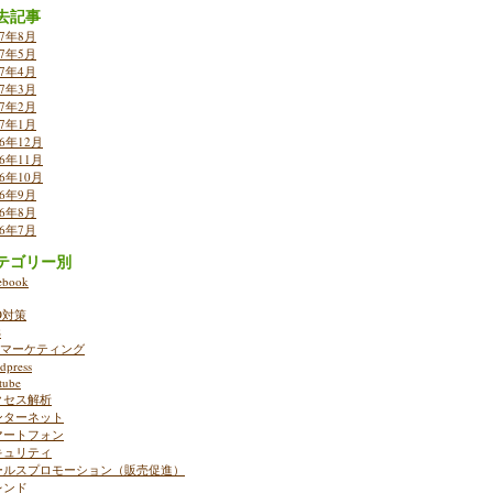
去記事
17年8月
17年5月
17年4月
17年3月
17年2月
17年1月
16年12月
16年11月
16年10月
16年9月
16年8月
16年7月
テゴリー別
ebook
O対策
S
ebマーケティング
dpress
tube
クセス解析
ンターネット
マートフォン
キュリティ
ールスプロモーション（販売促進）
レンド