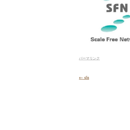
パーマリンク
←
sfn