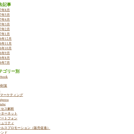
去記事
17年8月
17年5月
17年4月
17年3月
17年2月
17年1月
16年12月
16年11月
16年10月
16年9月
16年8月
16年7月
テゴリー別
ebook
O対策
S
ebマーケティング
dpress
tube
クセス解析
ンターネット
マートフォン
キュリティ
ールスプロモーション（販売促進）
レンド