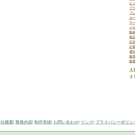
ビ
ブ
プ
ホ
マ
メ
動
商
広
広
通
集
顧
人
ま
会社概要
|
業務内容
|
制作実績
|
お問い合わせ
|
リンク
|
プライバシーポリシ