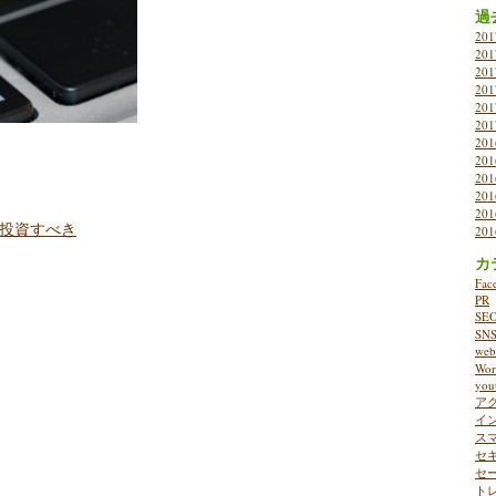
過
20
20
20
20
20
20
20
20
20
20
20
に投資すべき
20
カ
Fac
PR
SE
SN
w
Wor
you
ア
イ
ス
セ
セ
ト