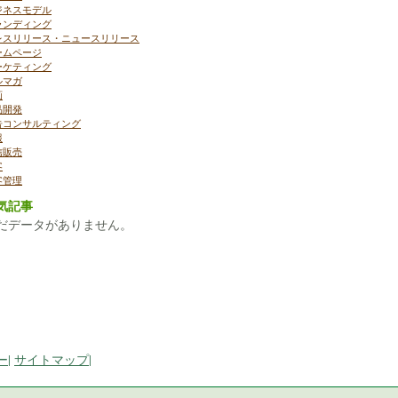
ジネスモデル
ランディング
レスリリース・ニュースリリース
ームページ
ーケティング
ルマガ
画
品開発
告コンサルティング
報
信販売
客
客管理
気記事
だデータがありません。
ー
|
サイトマップ
|