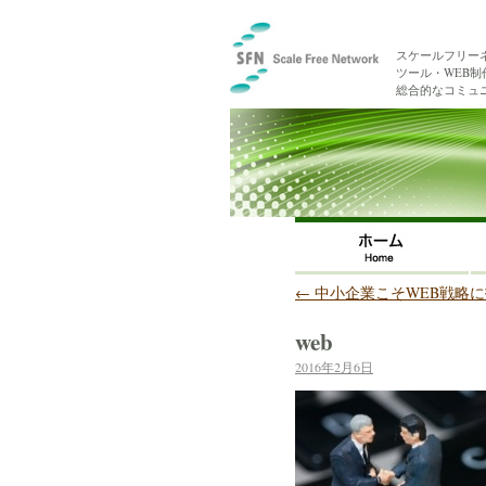
スケールフリー
ツール・WEB
総合的なコミュ
←
中小企業こそWEB戦略
web
2016年2月6日