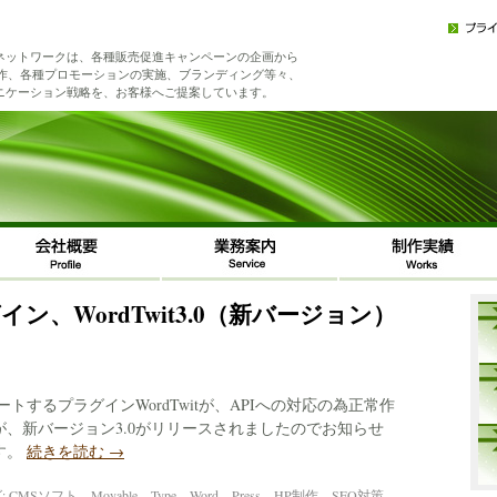
ネットワークは、各種販売促進キャンペーンの企画から
制作、各種プロモーションの実施、ブランディング等々、
ニケーション戦略を、お客様へご提案しています。
ラグイン、WordTwit3.0（新バージョン）
ツィートするプラグインWordTwitが、APIへの対応の為正常作
、新バージョン3.0がリリースされましたのでお知らせ
す。
続きを読む
→
:
CMSソフト Movable Type Word Press HP制作 SEO対策
,