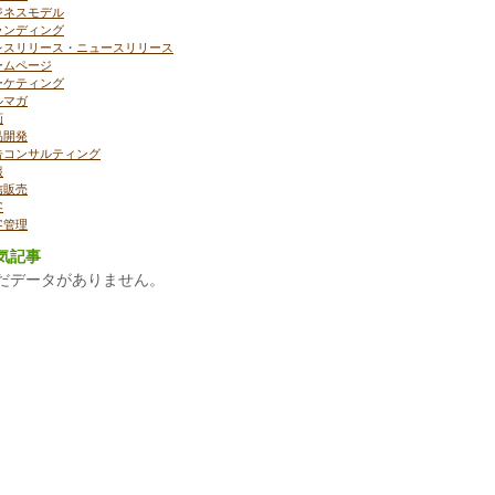
ジネスモデル
ランディング
レスリリース・ニュースリリース
ームページ
ーケティング
ルマガ
画
品開発
告コンサルティング
報
信販売
客
客管理
気記事
だデータがありません。