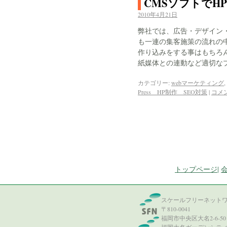
CMSソフトでH
2010年4月21日
弊社では、広告・デザイン
も一連の集客施策の流れの
作り込みをする事はもちろ
紙媒体との連動など適切な
カテゴリー:
webマーケティング
,
Press HP制作 SEO対策
|
コメ
トップページ
|
スケールフリーネット
〒810-0041
福岡市中央区大名2-6-50