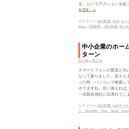
る」というアクションを起
を読む
→
カテゴリー:
SEO対策
,
SNS
,
ホー
Press HP制作 SEO対策
,
EC-C
中小企業のホー
ターン
2012年11月27日
スマートフォンの普及と共
なって参りました。皆さん
った時、パソコンで検索し
きてますね。言い換えれば
一歩競合他社に出遅れてし
カテゴリー:
SEO対策
,
webマー
ト Movable Type Word Pr