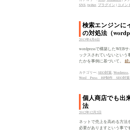
SNS
,
twitter
,
プラグイン
|
コメン
検索エンジンに
の対処法（wordp
2013年4月6日
wordpressで構築した
ックスされていないという
たかを事例に基づいて。
続
カテゴリー:
SEO対策
,
Wordpress
,
Word Press HP制作 SEO対策
個人商店でも出
法
2012年12月2日
ネットで売上を高める方法
必要がありますという事で