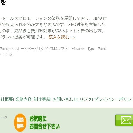
Pを
・セールスプロモーションの業務を展開しており、HP制作
中で捉えられるのが大きな強みです。SEO対策を意識した
んの事、納品後も費用対効果が高いネット広告の出し方、
プランの提案が可能です。
続きを読む
→
Wordpress
,
ホームページ
|
タグ:
CMSソフト Movable Type Word
ントする
会社概要
|
業務内容
|
制作実績
|
お問い合わせ
|
リンク
|
プライバシーポリシ
ワーク