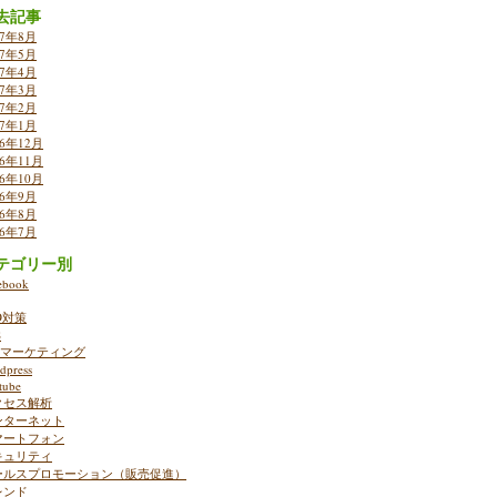
去記事
17年8月
17年5月
17年4月
17年3月
17年2月
17年1月
16年12月
16年11月
16年10月
16年9月
16年8月
16年7月
テゴリー別
ebook
O対策
S
ebマーケティング
dpress
tube
クセス解析
ンターネット
マートフォン
キュリティ
ールスプロモーション（販売促進）
レンド