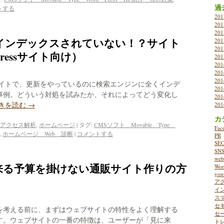
過
トする
20
20
20
インデックスされていない！？サイト
20
20
ressサイト向け）
20
20
20
20
WEBサイトで、更新をやっているのに検索エンジンに全くインデ
20
事例。どういう対処を試みたか、それによってどう変化し
20
きを読む
→
20
カ
アクセス解析
,
ホームページ
|
タグ:
CMSソフト Movable Type
Fac
,
ホームページ Web 診断
|
コメントする
PR
SE
SN
w
来る予算を掛けない通販サイト作りの方
Wor
you
ア
イ
ス
セ
を考える前に、まずはウェブサイトの特性をよく理解する
セ
す。ウェブサイトの一番の特徴は、ユーザーが「見に来
ト