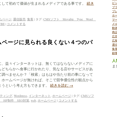
こして初めて価値が生まれるメディアである事です。
続き
ビ
ブ
プ
ホ
ムページ
,
通信販売
,
集客
|
タグ:
CMSソフト Movable Type Word
マ
UBE
|
コメントする
メ
動
商
広
ムページに見られる良くない４つのパ
広
通
集
顧
人
に、益々インターネットは、無くてはならないメディアに
ま
もどちらかへ食事に行かれたり、気なる店やサービスがあ
て調べませんか？「検索」はもはや当たり前の事になって
、ホームページが無ければ、そこで競争優位性の観点から
まうという考え方もできます。
続きを読む
→
ケティング
,
Wordpress
,
インターネット
,
ホームページ
|
タグ:
CMSソフ
ess HP制作 SEO対策
,
web
,
ホームページ
|
コメントする