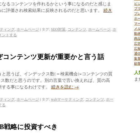
になるコンテンツを作れるかという事になるのだと感じま
ビ
ブ
gleに評価され検索結果に反映されるのだと思います。
続き
プ
ホ
マ
メ
ケティング
,
ホームページ
|
タグ:
SEO対策
,
コンテンツ
,
ホームページ
,
ホ
動
メントする
商
広
広
通
ぜコンテンツ更新が重要かと言う話
集
顧
人
と思うば、インデックス数(＝検索機会)×コンテンツの質
ま
セス数だと思うのです。別の言葉で言い換えれば、質の高
新する事になるわけです。
続きを読む
→
ケティング
,
ホームページ
|
タグ:
webマーケティング
,
コンテンツ
,
ホー
する
EB戦略に投資すべき