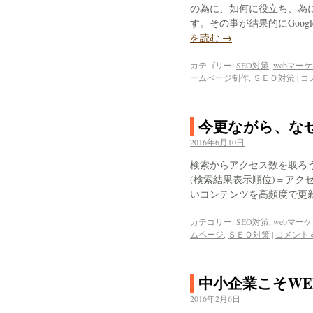
の為に、如何に役立ち、為
す。その事が結果的にGoo
を読む
→
カテゴリー:
SEO対策
,
webマー
ームページ制作
,
ＳＥＯ対策
|
コ
今更ながら、な
2016年6月10日
検索からアクセス数を取ろう
(検索結果表示順位)＝アク
いコンテンツを高頻度で更
カテゴリー:
SEO対策
,
webマー
ムページ
,
ＳＥＯ対策
|
コメント
中小企業こそW
2016年2月6日