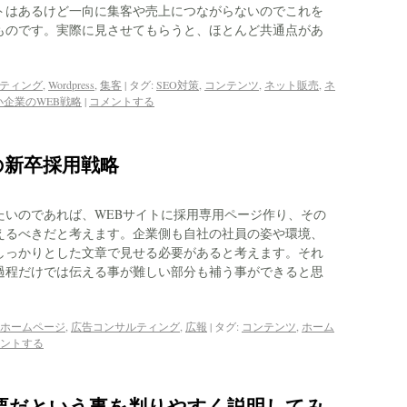
トはあるけど一向に集客や売上につながらないのでこれを
ものです。実際に見させてもらうと、ほとんど共通点があ
ケティング
,
Wordpress
,
集客
|
タグ:
SEO対策
,
コンテンツ
,
ネット販売
,
ネ
小企業のWEB戦略
|
コメントする
の新卒採用戦略
たいのであれば、WEBサイトに採用専用ページ作り、その
えるべきだと考えます。企業側も自社の社員の姿や環境、
しっかりとした文章で見せる必要があると考えます。それ
過程だけでは伝える事が難しい部分も補う事ができると思
ホームページ
,
広告コンサルティング
,
広報
|
タグ:
コンテンツ
,
ホーム
ントする
要だという事を判りやすく説明してみ