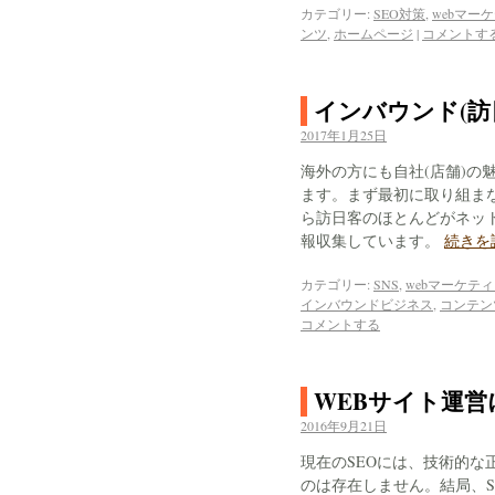
カテゴリー:
SEO対策
,
webマー
ンツ
,
ホームページ
|
コメントす
インバウンド(訪
2017年1月25日
海外の方にも自社(店舗)の
ます。まず最初に取り組ま
ら訪日客のほとんどがネッ
報収集しています。
続きを
カテゴリー:
SNS
,
webマーケテ
インバウンドビジネス
,
コンテン
コメントする
WEBサイト運
2016年9月21日
現在のSEOには、技術的
のは存在しません。結局、S