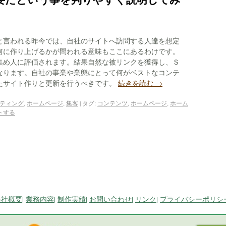
と言われる昨今では、自社のサイトへ訪問する人達を想定
何に作り上げるかが問われる意味もここにあるわけです。
集め人に評価されます。結果自然な被リンクを獲得し、Ｓ
なります。自社の事業や業態にとって何がベストなコンテ
たサイト作りと更新を行うべきです。
続きを読む
→
ケティング
,
ホームページ
,
集客
|
タグ:
コンテンツ
,
ホームページ
,
ホーム
トする
会社概要
|
業務内容
|
制作実績
|
お問い合わせ
|
リンク
|
プライバシーポリシ