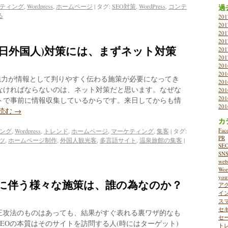
ケティング
,
Wordpress
,
ホームページ
|
タグ:
SEO対策
,
WordPress
,
コンテ
過
る
20
20
20
20
日外国人)対策には、まずネット対策
20
20
20
20
魅力が情報として判りやすく伝わる施策が必要になってき
20
なければならないのは、ネット対策だと思います。なぜな
20
20
トで事前に情報収集しているからです。来日してからも情
20
読む
→
カ
Fac
ィング
,
Wordpress
,
トレンド
,
ホームページ
,
マーケティング
,
集客
|
タグ:
PR
ツ
,
ホームページ制作
,
外国人観光客
,
多言語サイト
,
温泉旅館の集客
|
SE
SN
w
Wor
you
営に伴う様々な施策は、誰の為なのか？
ア
イ
ス
セ
な正攻法のものはあっても、結果がすぐ表れる裏ワザ的なも
セ
EOの本質はそのサイトを訪問する人(時にはターゲット)
ト