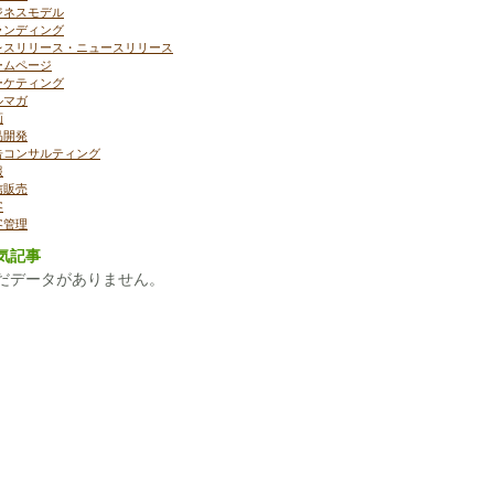
ジネスモデル
ランディング
レスリリース・ニュースリリース
ームページ
ーケティング
ルマガ
画
品開発
告コンサルティング
報
信販売
客
客管理
気記事
だデータがありません。