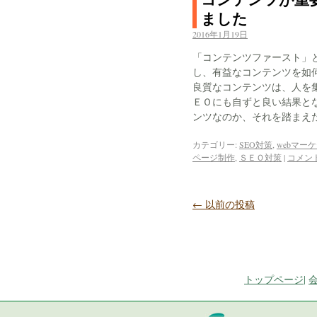
ました
2016年1月19日
「コンテンツファースト」
し、有益なコンテンツを如
良質なコンテンツは、人を
ＥＯにも自ずと良い結果と
ンツなのか、それを踏まえ
カテゴリー:
SEO対策
,
webマー
ページ制作
,
ＳＥＯ対策
|
コメン
←
以前の投稿
トップページ
|