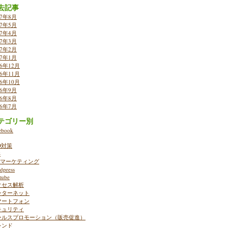
去記事
17年8月
17年5月
17年4月
17年3月
17年2月
17年1月
16年12月
16年11月
16年10月
16年9月
16年8月
16年7月
テゴリー別
ebook
O対策
S
ebマーケティング
dpress
tube
クセス解析
ンターネット
マートフォン
キュリティ
ールスプロモーション（販売促進）
レンド