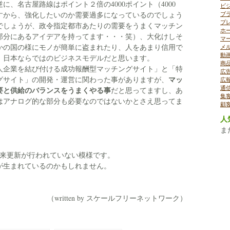
に、名古屋路線はポイント２倍の4000ポイント（4000
ビ
すから、強化したいのか需要過多になっているのでしょう
ブ
プ
でしょうが、政令指定都市あたりの需要をうまくマッチン
ホ
部分にあるアイデアを持ってます・・・笑）、大化けしそ
マ
かの国の様にモノが簡単に盗まれたり、人をあまり信用で
メ
動
、日本ならではのビジネスモデルだと思います。
商
人企業を結び付ける成功報酬型マッチングサイト」と「特
広
マッ
グサイト」の開発・運営に関わった事がありますが、
広
通
要と供給のバランスをうまくやる事
だと思ってますし、あ
集
はアナログ的な部分も必要なのではないかとさえ思ってま
顧
人
ま
月以来更新が行われていない模様です。
が生まれているのかもしれません。
（written by スケールフリーネットワーク）