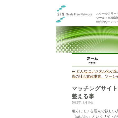
スケールフリー
ツール・WEB
総合的なコミュ
←
どんなにデジタル化が進
真の社会貢献事業、ソーシ
マッチングサイト
整える事
2012年11月10日
遠方にモノを運んで欲しい
「hakobito」というサイ