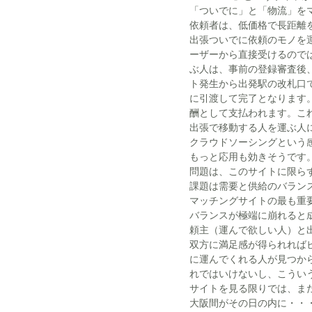
「ついでに」と「物流」を
依頼者は、低価格で長距離
出張ついでに依頼のモノを
ーザーから直接受けるので
ぶ人は、事前の登録審査後
ト発生から出発駅の改札口
に引渡して完了となります。
酬として支払われます。こ
出張で移動する人を運ぶ人
クラウドソーシングという
もっと応用も効きそうです
問題は、このサイトに限ら
課題は需要と供給のバラン
マッチングサイトの最も重
バランスが極端に崩れると
頼主（運んで欲しい人）と
双方に満足感が得られれば
に運んでくれる人が見つか
れではいけないし、こうい
サイトを見る限りでは、ま
大阪間がその日の内に・・