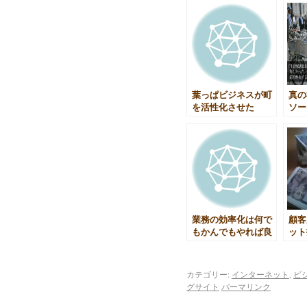
葉っぱビジネスが町
真の
を活性化させた
ソー
ーは
も
業務の効率化は何で
顧客
もかんでもやれば良
ット
いというものではな
話
い
カテゴリー:
インターネット
,
ビ
グサイト
パーマリンク