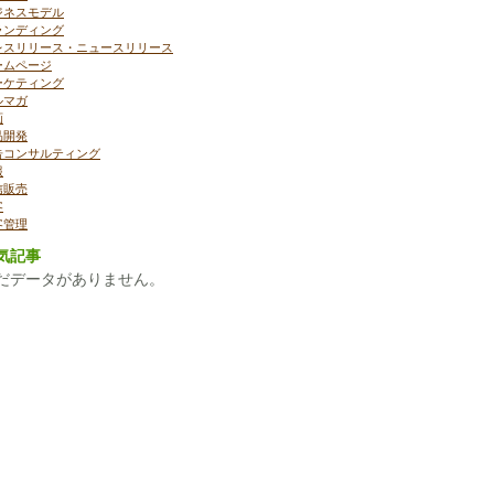
ジネスモデル
ランディング
レスリリース・ニュースリリース
ームページ
ーケティング
ルマガ
画
品開発
告コンサルティング
報
信販売
客
客管理
気記事
だデータがありません。