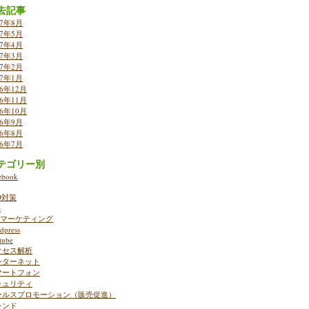
去記事
17年8月
17年5月
17年4月
17年3月
17年2月
17年1月
16年12月
16年11月
16年10月
16年9月
16年8月
16年7月
テゴリー別
ebook
O対策
S
ebマーケティング
dpress
tube
クセス解析
ンターネット
マートフォン
キュリティ
ールスプロモーション（販売促進）
レンド