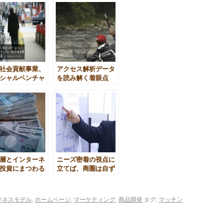
社会貢献事業、
アクセス解析データ
シャルベンチャ
を読み解く着眼点
こういうものか
層とインターネ
ニーズ密着の視点に
投資にまつわる
立てば、商圏は自ず
と拡がる
ジネスモデル
,
ホームページ
,
マーケティング
,
商品開発
タグ:
マッチン