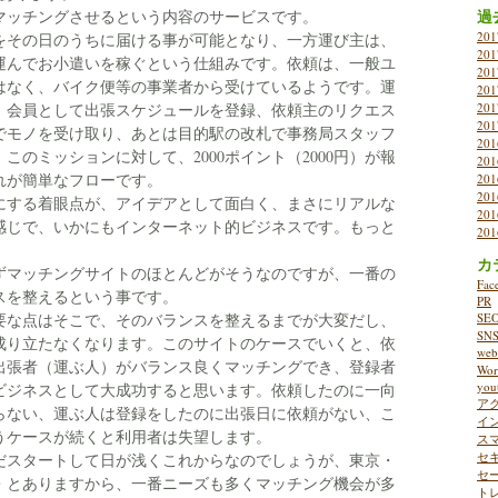
過
マッチングさせるという内容のサービスです。
20
をその日のうちに届ける事が可能となり、一方運び主は、
20
運んでお小遣いを稼ぐという仕組みです。依頼は、一般ユ
20
はなく、バイク便等の事業者から受けているようです。運
20
、会員として出張スケジュールを登録、依頼主のリクエス
20
20
でモノを受け取り、あとは目的駅の改札で事務局スタッフ
20
このミッションに対して、2000ポイント（2000円）が報
20
れが簡単なフローです。
20
20
にする着眼点が、アイデアとして面白く、まさにリアルな
20
感じで、いかにもインターネット的ビジネスです。もっと
20
。
カ
ずマッチングサイトのほとんどがそうなのですが、一番の
Fac
スを整えるという事です。
PR
要な点はそこで、そのバランスを整えるまでが大変だし、
SE
SN
成り立たなくなります。このサイトのケースでいくと、依
w
出張者（運ぶ人）がバランス良くマッチングでき、登録者
Wor
you
ビジネスとして大成功すると思います。依頼したのに一向
ア
らない、運ぶ人は登録をしたのに出張日に依頼がない、こ
イ
うケースが続くと利用者は失望します。
ス
セ
だスタートして日が浅くこれからなのでしょうが、東京・
セ
・とありますから、一番ニーズも多くマッチング機会が多
ト