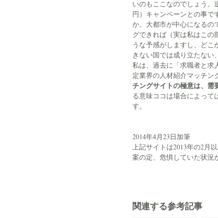
いのもここなのでしょう。逆
円）キャンペーンとの事で
か。大都市が中心になるの
グできれば（実は私はこの
うな予感がしますし、どこ
きない国では成り立たない
私は、過去に「求職者と求
定業界の人材紹介マッチン
チングサイトの極意は、需
る意味ココは場合によって
す。
2014年4月23日加筆
上記サイトは2013年の2
案の定、危惧していた状況
関連する参考記事