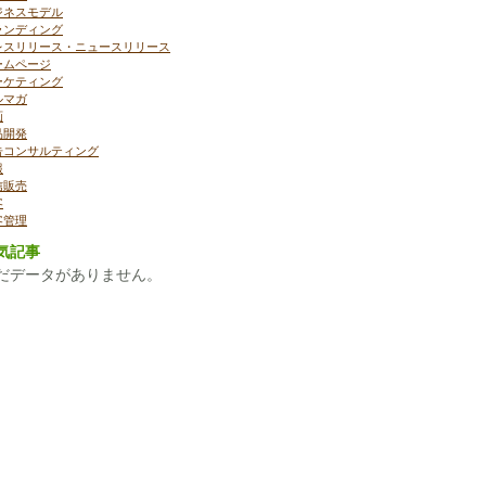
ジネスモデル
ランディング
レスリリース・ニュースリリース
ームページ
ーケティング
ルマガ
画
品開発
告コンサルティング
報
信販売
客
客管理
気記事
だデータがありません。