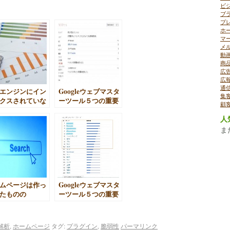
ビ
ブ
プ
ホ
マ
メ
動
商
広
広
通
エンジンにイン
Googleウェブマスタ
集
クスされていな
ーツール５つの重要
顧
？サイトの対処
指標（HTMLの改善
人
ordpressサイ
編）
け）
ま
ムページは作っ
Googleウェブマスタ
たものの
ーツール５つの重要
指標（コンテンツキ
ーワード編）
解析
,
ホームページ
タグ:
プラグイン
,
脆弱性
パーマリンク