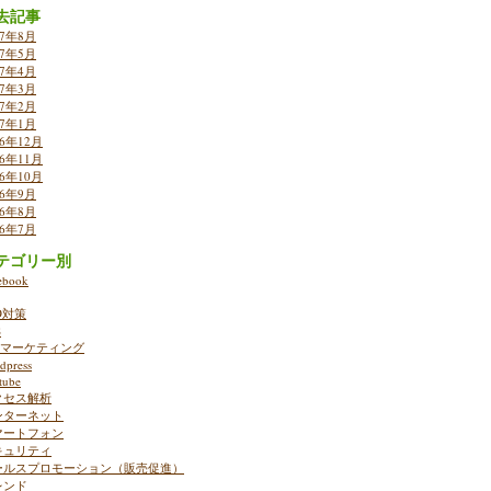
去記事
17年8月
17年5月
17年4月
17年3月
17年2月
17年1月
16年12月
16年11月
16年10月
16年9月
16年8月
16年7月
テゴリー別
ebook
O対策
S
ebマーケティング
dpress
tube
クセス解析
ンターネット
マートフォン
キュリティ
ールスプロモーション（販売促進）
レンド