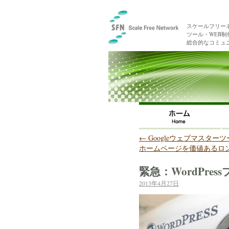
スケールフリー
ツール・WEB
総合的なコミュ
←
Googleウェブマスター
ホームページを価値あるロ
緊急：WordPre
2013年4月27日