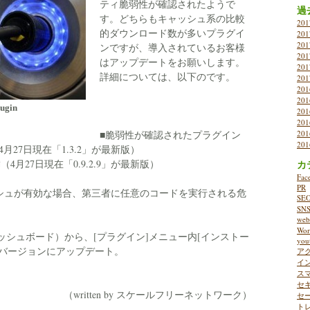
ティ脆弱性が確認されたようで
過
す。どちらもキャッシュ系の比較
20
的ダウンロード数が多いプラグイ
20
20
ンですが、導入されているお客様
20
はアップデートをお願いします。
20
詳細については、以下のです。
20
20
20
ugin
20
20
■脆弱性が確認されたプラグイン
20
20
未満（4月27日現在「1.3.2」が最新版）
2.9未満（4月27日現在「0.9.2.9」が最新版）
カ
Fac
PR
シュが有効な場合、第三者に任意のコードを実行される危
SE
SN
w
Wor
ジ（ダッシュボード）から、[プラグイン]メニュー内[インストー
you
新バージョンにアップデート。
ア
イ
ス
セ
（written by スケールフリーネットワーク）
セ
ト