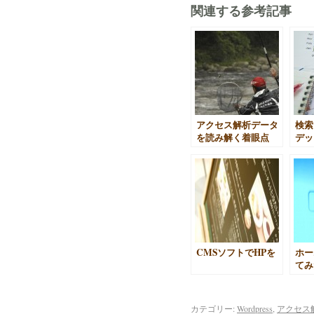
関連する参考記事
アクセス解析データ
検索
を読み解く着眼点
デッ
い！
法（w
ト向
CMSソフトでHPを
ホー
てみ
カテゴリー:
Wordpress
,
アクセス