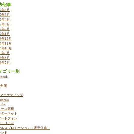
去記事
17年8月
17年5月
17年4月
17年3月
17年2月
17年1月
16年12月
16年11月
16年10月
16年9月
16年8月
16年7月
テゴリー別
ebook
O対策
S
ebマーケティング
dpress
tube
クセス解析
ンターネット
マートフォン
キュリティ
ールスプロモーション（販売促進）
レンド