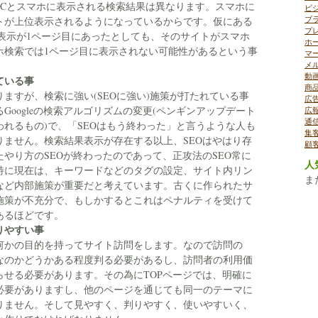
PCとスマホに表示される検索結果は異なります。スマホに
ビ
ブ
トが上位表示されるようになっているからです。仮にある
プ
表示が1ページ目にあったとしても、そのサイトがスマホ
ホ
ホ検索では1ページ目に表示されない可能性があるという事
マ
メ
動
ている事
商
ますが、検索に強い(SEOに強い)施策が打たれている事
広
Googleの検索アルゴリズムの変更(ペンギンアップデート
広
通
れるもの)で、「SEOはもう終わった」と言うような人も
集
りません。検索結果表示が存在する以上、SEOはやはり存
顧
やり方のSEOが終わったのであって、正攻法のSEO常に
人
特に現在は、キーワードなどのタグの設定、サイト内リン
ま
など内部施策が重要だと考えています。古くに作られたサ
施策が不充分で、もしかするとこれはペナルティを受けて
あるほどです。
りやすい事
何かの目的を持ってサイト訪問をします。なので訪問の
なのかどうかある程度判る必要があるし、訪問者の利用価
らせる必要があります。その為にTOPページでは、明確に
必要がありますし、他のページを通じても同一のテーマに
りません。そして見やすく、判りやすく、使いやすいく、