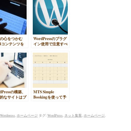
の心をつかむ
WordPressのプラグ
Bコンテンツを
イン使用で注意すべ
に作るか
き事
dPressの構築、
MTS Simple
的なサイトはプ
Bookingを使って予
任せた方が近道
約システム設置する
方法
Wordpress
,
ホームページ
タグ:
WordPress
,
ネット集客
,
ホームページ
,