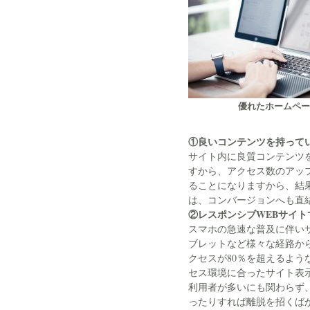
優れたホームペー
①良いコンテンツを持って
サイト内に良質コンテンツ
すから、アクセス数のアッ
ることになりますから、結
は、コンバージョンへも直
②レスポンシブWEBサイト
スマホの急速な普及に伴い
ブレットなど様々な経路か
クセスが80％を超えるよ
セス環境に合ったサイト表
利用者が多いにも関わらず
ったりすれば離脱を招くばか