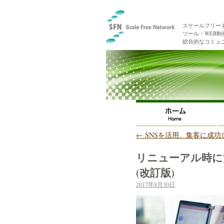
スケールフリー
ツール・WEB
総合的なコミュ
←
SNSを活用、集客に成功
リニューアル時に
(改訂版)
2017年8月30日