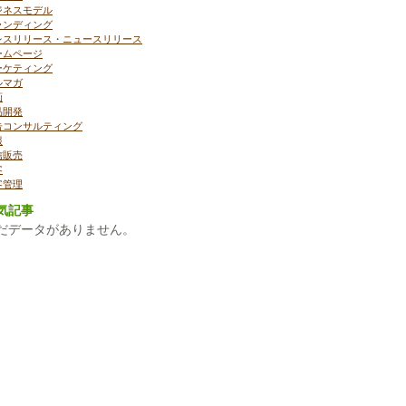
ジネスモデル
ランディング
レスリリース・ニュースリリース
ームページ
ーケティング
ルマガ
画
品開発
告コンサルティング
報
信販売
客
客管理
気記事
だデータがありません。