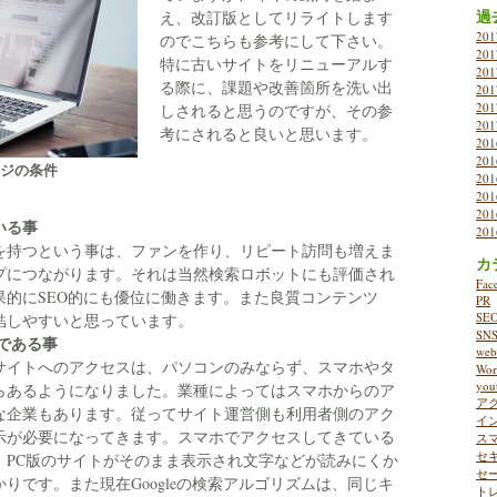
過
え、改訂版としてリライトします
20
のでこちらも参考にして下さい。
20
特に古いサイトをリニューアルす
20
る際に、課題や改善箇所を洗い出
20
20
しされると思うのですが、その参
20
考にされると良いと思います。
20
20
ジの条件
20
20
20
いる事
20
を持つという事は、ファンを作り、リピート訪問も増えま
カ
プにつながります。それは当然検索ロボットにも評価され
Fac
果的にSEO的にも優位に働きます。また良質コンテンツ
PR
SE
結しやすいと思っています。
SN
である事
w
サイトへのアクセスは、パソコンのみならず、スマホやタ
Wor
you
らあるようになりました。業種によってはスマホからのア
ア
うな企業もあります。従ってサイト運営側も利用者側のアク
イ
示が必要になってきます。スマホでアクセスしてきている
ス
セ
、PC版のサイトがそのまま表示され文字などが読みにくか
セ
りです。また現在Googleの検索アルゴリズムは、同じキ
ト