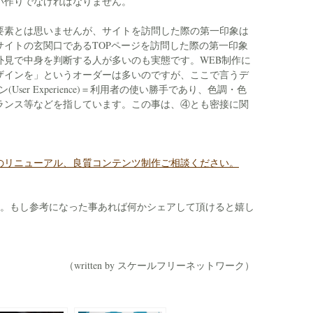
い作りでなければなりません。
要素とは思いませんが、サイトを訪問した際の第一印象は
サイトの玄関口であるTOPページを訪問した際の第一印象
外見で中身を判断する人が多いのも実態です。WEB制作に
ザインを」というオーダーは多いのですが、ここで言うデ
User Experience)＝利用者の使い勝手であり、色調・色
ランス等などを指しています。この事は、④とも密接に関
のリニューアル、良質コンテンツ制作ご相談ください。
か。もし参考になった事あれば何かシェアして頂けると嬉し
（written by スケールフリーネットワーク）