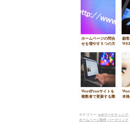
ホームページの問合
顧客
せを増やす５つの方
WE
法
いか
WordPressサイトを
Wor
複数者で更新する際
本格
の権限設定
ロに
カテゴリー:
webマーケティング
,
ホームページ制作
パーマリンク