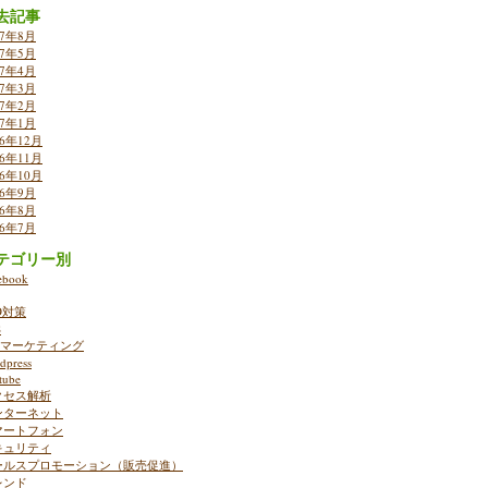
去記事
17年8月
17年5月
17年4月
17年3月
17年2月
17年1月
16年12月
16年11月
16年10月
16年9月
16年8月
16年7月
テゴリー別
ebook
O対策
S
ebマーケティング
dpress
tube
クセス解析
ンターネット
マートフォン
キュリティ
ールスプロモーション（販売促進）
レンド