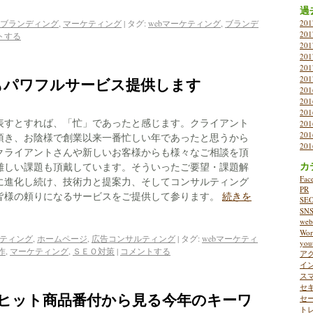
過
ブランディング
,
マーケティング
|
タグ:
webマーケティング
,
ブランデ
20
20
トする
20
20
20
20
もパワフルサービス提供します
20
20
20
表すとすれば、「忙」であったと感じます。クライアント
20
20
頂き、お陰様で創業以来一番忙しい年であったと思うから
20
クライアントさんや新しいお客様からも様々なご相談を頂
カ
難しい課題も頂戴しています。そういったご要望・課題解
Fac
に進化し続け、技術力と提案力、そしてコンサルティング
PR
皆様の頼りになるサービスをご提供して参ります。
続きを
SE
SN
w
Wor
ケティング
,
ホームページ
,
広告コンサルティング
|
タグ:
webマーケティ
you
作
,
マーケティング
,
ＳＥＯ対策
|
コメントする
ア
イ
ス
セ
4年ヒット商品番付から見る今年のキーワ
セ
ト