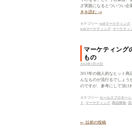
ざ実践になるとついつい企
きを読む
→
カテゴリー:
webマーケティング
,
webマーケティング
,
マーケティ
マーケティングの
もの
2014年1月15日
2013年の個人的なヒット
んなものが流行るでしょう
のですが、参考にして頂け
カテゴリー:
セールスプロモーシ
ド
,
マーケティング
,
商品開発
,
流
←
以前の投稿