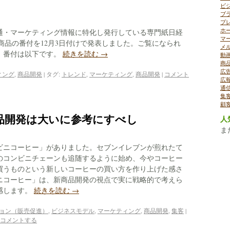
ビ
ブ
プ
ホ
通・マーケティング情報に特化し発行している専門紙日経
マ
商品の番付を12月3日付けで発表しました。ご覧になられ
メ
、番付は以下です。
続きを読む
→
動
商
広
ィング
,
商品開発
|
タグ:
トレンド
,
マーケティング
,
商品開発
|
コメント
広
通
集
顧
品開発は大いに参考にすべし
人
ま
ビニコーヒー」がありました。セブンイレブンが煎れたて
のコンビニチェーンも追随するように始め、今やコーヒー
買うものという新しいコーヒーの買い方を作り上げた感さ
ニコーヒー」は、新商品開発の視点で実に戦略的で考えら
感します。
続きを読む
→
ョン（販売促進）
,
ビジネスモデル
,
マーケティング
,
商品開発
,
集客
|
コメントする