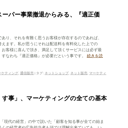
スーパー事業撤退からみる、『適正価
であり、それを有難く思うお客様が存在するのであれば、
考えます。私が思うにそれは配送料を有料化した上での
。お客様に喜んで頂き、満足して頂くサービスには必ず最
。すなわち『適正価格』が必要だという事です。
続きを読
ーケティング
,
通信販売
|
タグ:
ネットショップ
,
ネット販売
,
マーケティ
くす事」、マーケティングの全ての基本
が「現代の経営」の中で説いた「顧客を知る事が全ての始ま
多くの経営者や広告担当者も頭では理解出来ていても、い