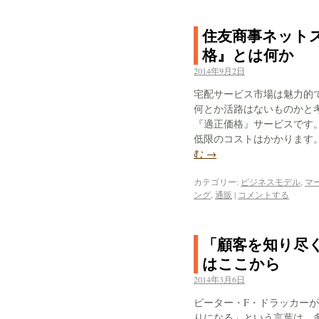
住友商事ネット
格』とは何か
2014年9月2日
宅配サービス市場は魅力的
何とか活路はないものかと
『適正価格』サービスです
低限のコストはかかります
む
→
カテゴリー:
ビジネスモデル
,
マ
ング
,
通販
|
コメントする
「顧客を知り尽
はここから
2014年3月6日
ピーター・F・ドラッカー
りになる」という言葉は、