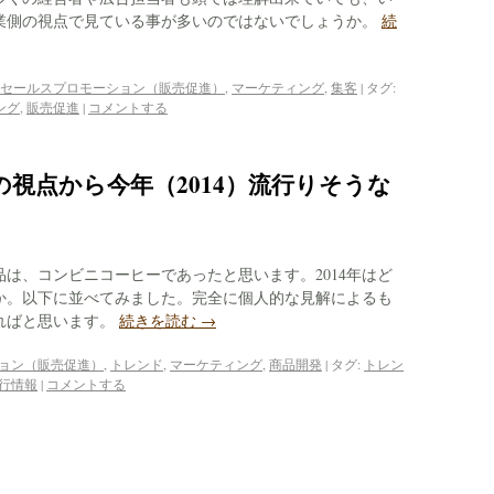
業側の視点で見ている事が多いのではないでしょうか。
続
セールスプロモーション（販売促進）
,
マーケティング
,
集客
|
タグ:
ング
,
販売促進
|
コメントする
視点から今年（2014）流行りそうな
商品は、コンビニコーヒーであったと思います。2014年はど
か。以下に並べてみました。完全に個人的な見解によるも
ればと思います。
続きを読む
→
ョン（販売促進）
,
トレンド
,
マーケティング
,
商品開発
|
タグ:
トレン
行情報
|
コメントする