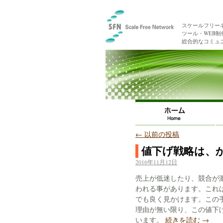
スケールフリー
ツール・WEB
総合的なコミュ
←
以前の投稿
値下げ戦略は、
2016年11月12日
売上が低迷したり、競合が激
われる事があります。これ
でも良く見かけます。この
理由が無い限り、この値下
います。
続きを読む
→