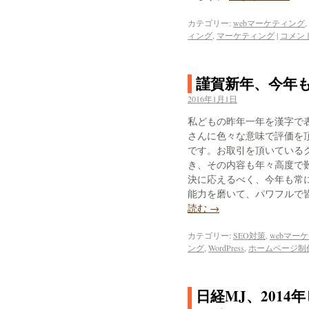
カテゴリー:
webマーケティング
,
ィング
,
マーケティング
|
コメン
謹賀新年、今年
2016年1月1日
私どもの昨年一年を漢字で
さんに色々な意味で評価を
です。お取引を頂いている
き、その内容も年々高度で
決に応えるべく、今年も常
能力を磨いて、パワフルで
読む
→
カテゴリー:
SEO対策
,
webマー
ング
,
WordPress
,
ホームページ制
日経MJ、201