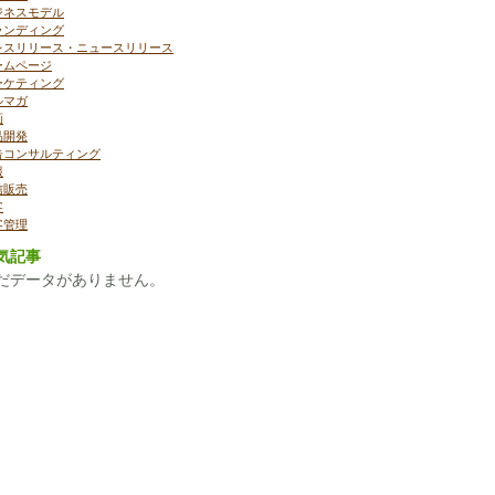
ジネスモデル
ランディング
レスリリース・ニュースリリース
ームページ
ーケティング
ルマガ
画
品開発
告コンサルティング
報
信販売
客
客管理
気記事
だデータがありません。